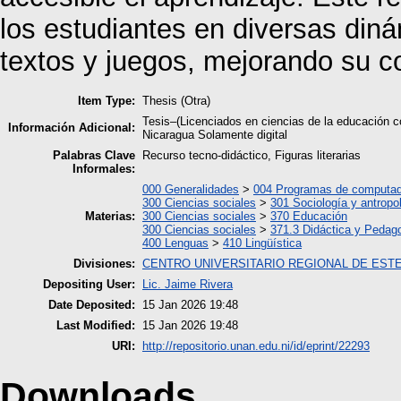
los estudiantes en diversas diná
textos y juegos, mejorando su co
Item Type:
Thesis (Otra)
Tesis–(Licenciados en ciencias de la educación 
Información Adicional:
Nicaragua Solamente digital
Palabras Clave
Recurso tecno-didáctico, Figuras literarias
Informales:
000 Generalidades
>
004 Programas de computa
300 Ciencias sociales
>
301 Sociología y antropo
Materias:
300 Ciencias sociales
>
370 Educación
300 Ciencias sociales
>
371.3 Didáctica y Pedag
400 Lenguas
>
410 Lingüística
Divisiones:
CENTRO UNIVERSITARIO REGIONAL DE ESTE
Depositing User:
Lic. Jaime Rivera
Date Deposited:
15 Jan 2026 19:48
Last Modified:
15 Jan 2026 19:48
URI:
http://repositorio.unan.edu.ni/id/eprint/22293
Downloads