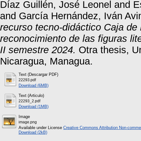
Díaz Guillén, José Leonel
and
E
and
García Hernández, Iván Avi
recurso tecno-didáctico Caja de 
reconocimiento de las figuras li
II semestre 2024.
Otra thesis, U
Nicaragua, Managua.
Text (Descargar PDF)
22293.pdf
Download (6MB)
Text (Articulo)
22293_2.pdf
Download (1MB)
Image
image.png
Available under License
Creative Commons Attribution Non-commer
Download (2kB)