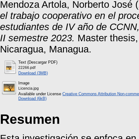
Mendoza Artola, Norberto José
(
el trabajo cooperativo en el proc
estudiantes de IV año de CCNN
II semestre 2023.
Master thesis
Nicaragua, Managua.
Text (Descargar PDF)
22266.pdf
Download (3MB)
Image
Licencia.jpg
Available under License
Creative Commons Attribution Non-commer
Download (6kB)
Resumen
Esta investigación se enfoca en