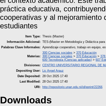
el contexto académico. Este trab
práctica educativa, contribuyend
cooperativas y al mejoramiento d
estudiantes
Item Type:
Thesis (Master)
Información Adicional:
TES-(Master en Metodología y Didáctica para 
Palabras Clave Informales:
Aprendizaje cooperativo, trabajo en equipo, es
300 Ciencias sociales
>
370 Educación
Materias:
300 Ciencias sociales
>
370 Educación
>
378
600 Tecnología (Ciencias aplicadas)
>
607 Edu
Divisiones:
CENTRO UNIVERSITARIO REGIONAL DE 
Depositing User:
Lic Angel Arauz
Date Deposited:
28 Oct 2025 17:40
Last Modified:
28 Oct 2025 17:40
URI:
http://repositorio.unan.edu.ni/id/eprint/22266
Downloads