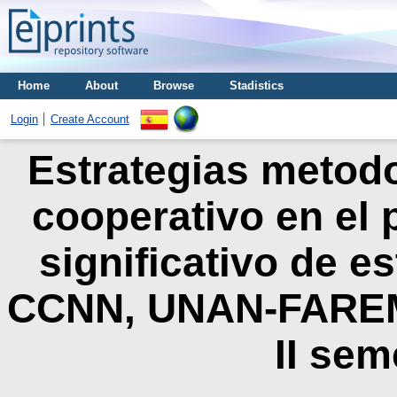
Home
About
Browse
Stadistics
Login
Create Account
Estrategias metodo
cooperativo en el 
significativo de e
CCNN, UNAN-FAREM,
II sem