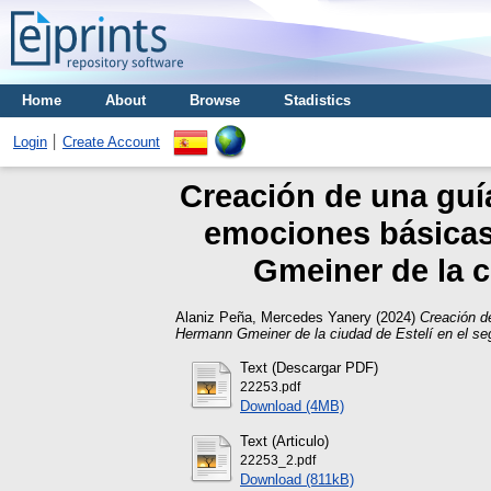
Home
About
Browse
Stadistics
Login
Create Account
Creación de una guía
emociones básicas
Gmeiner de la c
Alaniz Peña, Mercedes Yanery
(2024)
Creación d
Hermann Gmeiner de la ciudad de Estelí en el se
Text (Descargar PDF)
22253.pdf
Download (4MB)
Text (Articulo)
22253_2.pdf
Download (811kB)