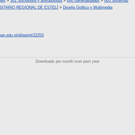
les
>
301 Sociología y antropología
>
000 Generalidades
>
003 Sistemas
ITARIO REGIONAL DE ESTELÍ
>
Diseño Gráfico y Multimedia
unan.edu.ni/id/eprint/22253
Downloads per month over past year