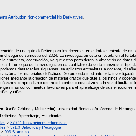
ns Attribution Non-commercial No Derivatives
.
 creación de una guía didáctica para los docentes en el fortalecimiento de e
n el segundo semestre del 2024. La investigación está enfocada en el fortale
 la entrevista, observación, ya que estos permitieron la obtención de datos
ica. El enfoque de la investigación es cualitativo de corte transversal, tipo de
podemos destacar los siguientes: se aplicaron entrevistas a docente, diseñ
rvación a los materiales didácticos. Se pretende mediante esta investigación
iones mediante la creación de material gráfico que guie a los niños y docent
eñanza y el aprendizaje dentro del contexto educativo y a la vez dificulta el
tengan más conocimientos favorables para el aprendizaje de sus emociones me
niños y niñas
en Diseño Gráfico y Multimedia)-Universidad Nacional Autónoma de Nicaragua
Didáctica, Aprendizaje, Estudiantes
les
>
370.11 Innovaciones educativas
les
>
371.3 Didáctica y Pedagogía
>
003 Sistemas