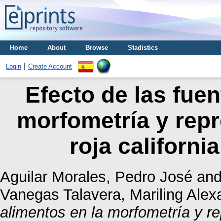
Home
About
Browse
Stadistics
Login
Create Account
Efecto de las fuen
morfometría y repr
roja californi
Aguilar Morales, Pedro José
an
Vanegas Talavera, Mariling Alex
alimentos en la morfometría y re