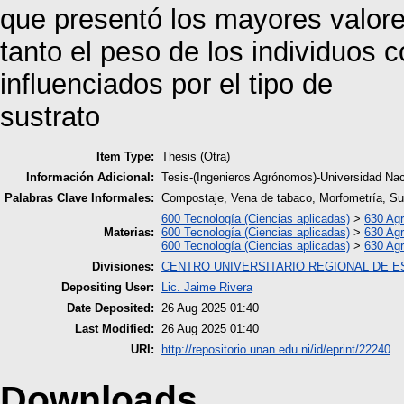
que presentó los mayores valore
tanto el peso de los individuos
influenciados por el tipo de
sustrato
Item Type:
Thesis (Otra)
Información Adicional:
Tesis-(Ingenieros Agrónomos)-Universidad Nac
Palabras Clave Informales:
Compostaje, Vena de tabaco, Morfometría, Su
600 Tecnología (Ciencias aplicadas)
>
630 Agr
Materias:
600 Tecnología (Ciencias aplicadas)
>
630 Agr
600 Tecnología (Ciencias aplicadas)
>
630 Agr
Divisiones:
CENTRO UNIVERSITARIO REGIONAL DE E
Depositing User:
Lic. Jaime Rivera
Date Deposited:
26 Aug 2025 01:40
Last Modified:
26 Aug 2025 01:40
URI:
http://repositorio.unan.edu.ni/id/eprint/22240
Downloads