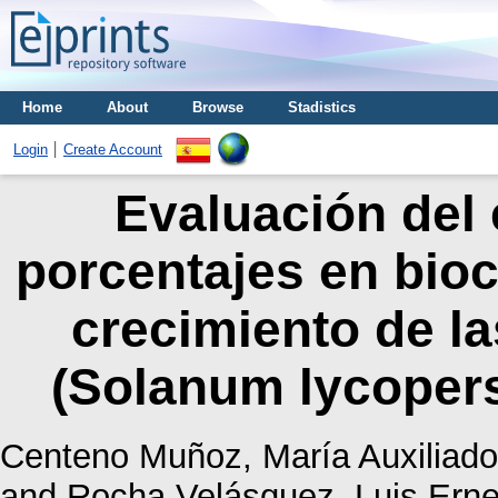
Home
About
Browse
Stadistics
Login
Create Account
Evaluación del 
porcentajes en bioc
crecimiento de la
(Solanum lycopers
Centeno Muñoz, María Auxiliado
and
Rocha Velásquez, Luis Erne