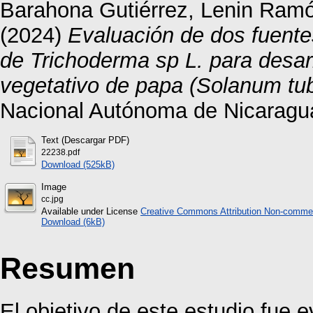
Barahona Gutiérrez, Lenin Ram
(2024)
Evaluación de dos fuente
de Trichoderma sp L. para desarr
vegetativo de papa (Solanum tu
Nacional Autónoma de Nicaragu
Text (Descargar PDF)
22238.pdf
Download (525kB)
Image
cc.jpg
Available under License
Creative Commons Attribution Non-commer
Download (6kB)
Resumen
El objetivo de este estudio fue 