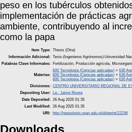
peso en los tubérculos obtenido
implementación de prácticas ag
ambiente, contribuyendo al incre
como la papa
Item Type:
Thesis (Otra)
Información Adicional:
Tesis-(Ingenieros Agrónomos)-Universidad Nac
Palabras Clave Informales:
Fertilización, Producción agrícola, Microorga
600 Tecnología (Ciencias aplicadas)
>
630 Agr
Materias:
600 Tecnología (Ciencias aplicadas)
>
630 Agr
600 Tecnología (Ciencias aplicadas)
>
630 Agr
Divisiones:
CENTRO UNIVERSITARIO REGIONAL DE E
Depositing User:
Lic. Jaime Rivera
Date Deposited:
26 Aug 2025 01:35
Last Modified:
26 Aug 2025 01:35
URI:
http://repositorio.unan.edu.ni/id/eprint/22238
Downloads