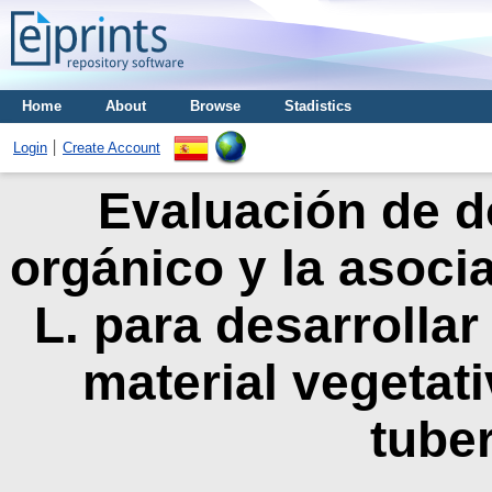
Home
About
Browse
Stadistics
Login
Create Account
Evaluación de d
orgánico y la asoci
L. para desarrollar
material vegetat
tube