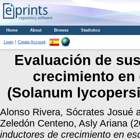
Home
About
Browse
Stadistics
Login
Create Account
Evaluación de sus
crecimiento en
(Solanum lycopersi
Alonso Rivera, Sócrates Josué
Zeledón Centeno, Asly Ariana
(2
inductores de crecimiento en e