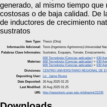
generado, al mismo tiempo que 
costosas o de baja calidad. De 
de inductores de crecimiento nat
sustratos
Item Type:
Thesis (Otra)
Información Adicional:
Tesis-(Ingenieros Agrónomos)-Universidad Nac
Palabras Clave Informales:
Sustratos, Esquejes, Tomate, Enraizamiento,
600 Tecnología (Ciencias aplicadas)
>
630 Agr
Materias:
600 Tecnología (Ciencias aplicadas)
>
630 Agr
600 Tecnología (Ciencias aplicadas)
>
630 Agr
Divisiones:
CENTRO UNIVERSITARIO REGIONAL DE E
Depositing User:
Lic. Jaime Rivera
Date Deposited:
26 Aug 2025 01:25
Last Modified:
26 Aug 2025 01:25
URI:
http://repositorio.unan.edu.ni/id/eprint/22235
Downloads