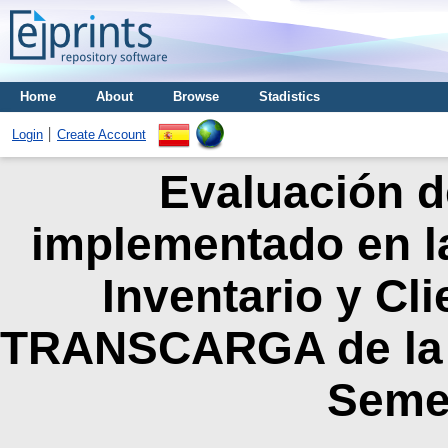
Home
About
Browse
Stadistics
Login
Create Account
Evaluación de
implementado en la
Inventario y Cl
TRANSCARGA de la ci
Seme