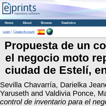
Home
About
Browse
Stadistics
Login
Create Account
Propuesta de un con
el negocio moto re
ciudad de Estelí, e
Sevilla Chavarría, Darielka Jean
Yaruseth
and
Valdivia Ponce, M
control de inventario para el ne