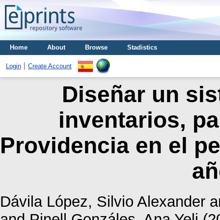
Home
About
Browse
Stadistics
Login
Create Account
Diseñar un sis
inventarios, pa
Providencia en el pe
añ
Dávila López, Silvio Alexander
a
and
Pinell Gonzáles, Ana Yeli
(2