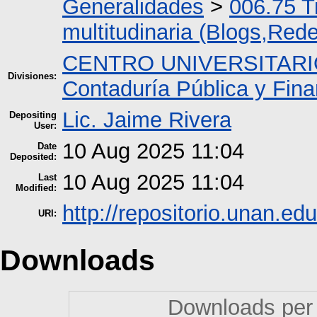
Generalidades
>
006.75 T
multitudinaria (Blogs,Rede
CENTRO UNIVERSITARI
Divisiones:
Contaduría Pública y Fin
Lic. Jaime Rivera
Depositing
User:
10 Aug 2025 11:04
Date
Deposited:
10 Aug 2025 11:04
Last
Modified:
http://repositorio.unan.edu
URI:
Downloads
Downloads per 