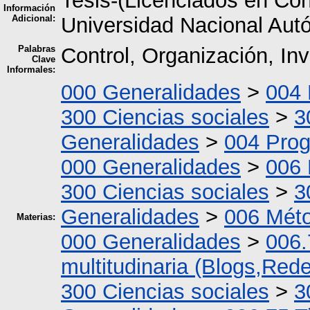
Tesis-(Licenciados en Con
Información
Adicional:
Universidad Nacional Aut
Palabras
Control, Organización, Inv
Clave
Informales:
000 Generalidades
>
004 
300 Ciencias sociales
>
3
Generalidades
>
004 Pro
000 Generalidades
>
006 
300 Ciencias sociales
>
3
Generalidades
>
006 Méto
Materias:
000 Generalidades
>
006.
multitudinaria (Blogs,Rede
300 Ciencias sociales
>
3