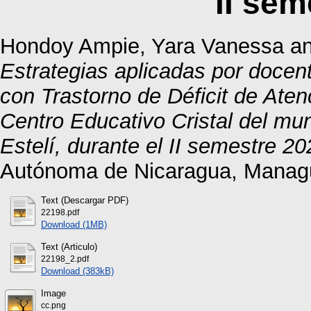
II sem
Hondoy Ampie, Yara Vanessa
a
Estrategias aplicadas por docent
con Trastorno de Déficit de Aten
Centro Educativo Cristal del mun
Estelí, durante el II semestre 20
Autónoma de Nicaragua, Manag
Text (Descargar PDF)
22198.pdf
Download (1MB)
Text (Articulo)
22198_2.pdf
Download (383kB)
Image
cc.png