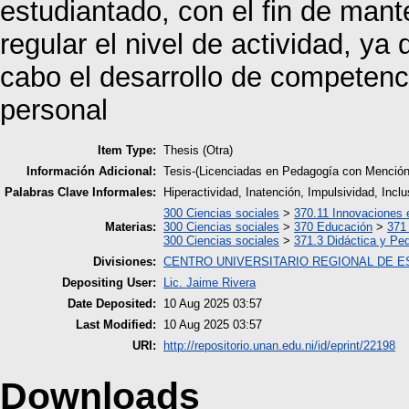
estudiantado, con el fin de mante
regular el nivel de actividad, ya
cabo el desarrollo de competenc
personal
Item Type:
Thesis (Otra)
Información Adicional:
Tesis-(Licenciadas en Pedagogía con Mención
Palabras Clave Informales:
Hiperactividad, Inatención, Impulsividad, Inclu
300 Ciencias sociales
>
370.11 Innovaciones 
Materias:
300 Ciencias sociales
>
370 Educación
>
371
300 Ciencias sociales
>
371.3 Didáctica y Pe
Divisiones:
CENTRO UNIVERSITARIO REGIONAL DE E
Depositing User:
Lic. Jaime Rivera
Date Deposited:
10 Aug 2025 03:57
Last Modified:
10 Aug 2025 03:57
URI:
http://repositorio.unan.edu.ni/id/eprint/22198
Downloads