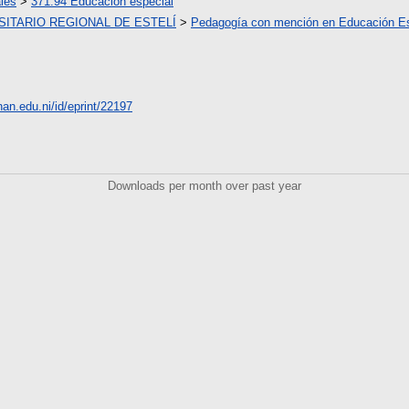
les
>
371.94 Educación especial
ITARIO REGIONAL DE ESTELÍ
>
Pedagogía con mención en Educación Es
unan.edu.ni/id/eprint/22197
Downloads per month over past year