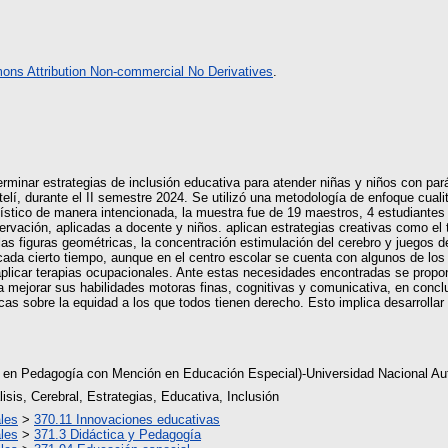
ns Attribution Non-commercial No Derivatives
.
rminar estrategias de inclusión educativa para atender niñas y niños con pará
í, durante el II semestre 2024. Se utilizó una metodología de enfoque cualita
ístico de manera intencionada, la muestra fue de 19 maestros, 4 estudiantes 
ervación, aplicadas a docente y niños. aplican estrategias creativas como el t
 las figuras geométricas, la concentración estimulación del cerebro y juegos 
 cada cierto tiempo, aunque en el centro escolar se cuenta con algunos de l
 aplicar terapias ocupacionales. Ante estas necesidades encontradas se prop
ra mejorar sus habilidades motoras finas, cognitivas y comunicativa, en concl
íticas sobre la equidad a los que todos tienen derecho. Esto implica desarrolla
s en Pedagogía con Mención en Educación Especial)-Universidad Nacional Au
isis, Cerebral, Estrategias, Educativa, Inclusión
les
>
370.11 Innovaciones educativas
les
>
371.3 Didáctica y Pedagogía