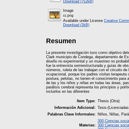
Download (752kB)
Image
cc.png
Available under License
Creative Commo
Download (2kB)
Resumen
La presente investigación tuvo como objetivo dete
Clark municipio de Condega, departamento de Estel
diseño no experimental y un muestreo no probabil
fue la entrevista semiestructurada y guías de obs
números, ruleta de las trabajan con el circuito de
ocupacional, porque los padres visitan terapeuta
postura, pelotas, no tienen el conocimiento para
de las y los niños y niñas en todas las áreas, pa
parálisis cerebral representa los principios y pol
incluirlos en las diferentes
Item Type:
Thesis (Otra)
Información Adicional:
Tesis-(Licenciada
Palabras Clave Informales:
Niños, Niñas, Parál
300 Ciencias socia
Materias:
300 Ciencias socia