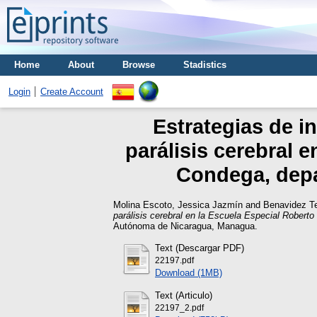
Home
About
Browse
Stadistics
Login
Create Account
Estrategias de i
parálisis cerebral 
Condega, depar
Molina Escoto, Jessica Jazmín
and
Benavidez Te
parálisis cerebral en la Escuela Especial Roberto
Autónoma de Nicaragua, Managua.
Text (Descargar PDF)
22197.pdf
Download (1MB)
Text (Articulo)
22197_2.pdf