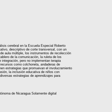
lisis cerebral en la Escuela Especial Roberto
tivo, descriptivo de corte transversal, con un
de aula múltiple, los instrumentos de recolección
ablero de la comunicación, la ruleta de los
de integración, pero no implementan terapia
os recursos como colchoneta, andaderas de
onen estrategias que promuevan el involucramiento
usión, la inclusión educativa de niños con
r diversas estrategias de aprendizajes para
tónoma de Nicaragua Solamente digital