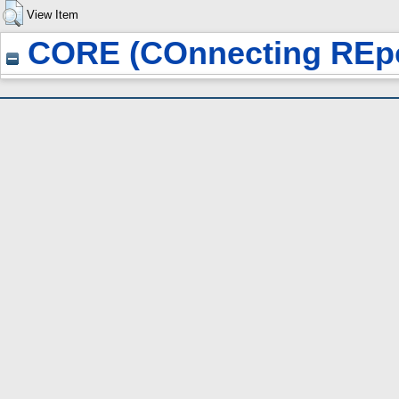
View Item
CORE (COnnecting REpo