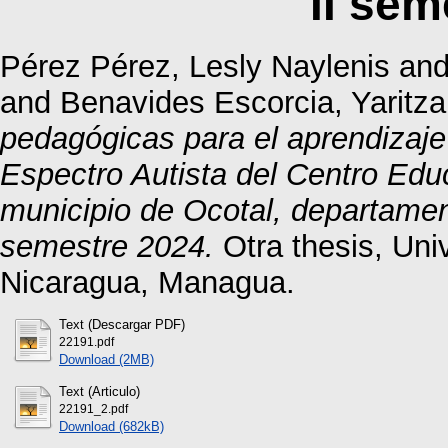
II sem
Pérez Pérez, Lesly Naylenis
an
and
Benavides Escorcia, Yaritza
pedagógicas para el aprendizaje
Espectro Autista del Centro Edu
municipio de Ocotal, departamen
semestre 2024.
Otra thesis, Un
Nicaragua, Managua.
Text (Descargar PDF)
22191.pdf
Download (2MB)
Text (Articulo)
22191_2.pdf
Download (682kB)