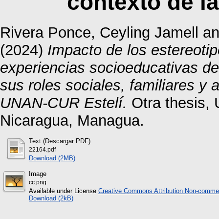
contexto de l
Rivera Ponce, Ceyling Jamell
a
(2024)
Impacto de los estereoti
experiencias socioeducativas de 
sus roles sociales, familiares y
UNAN-CUR Estelí.
Otra thesis,
Nicaragua, Managua.
Text (Descargar PDF)
22164.pdf
Download (2MB)
Image
cc.png
Available under License
Creative Commons Attribution Non-commer
Download (2kB)