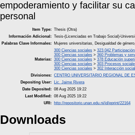
empoderamiento y facilitar su c
personal
Item Type:
Thesis (Otra)
Información Adicional:
Tesis-(Licenciadas en Trabajo Social)-Univer
Palabras Clave Informales:
Mujeres universitarias, Desigualdad de género
300 Ciencias sociales
>
323.042 Participació
300 Ciencias sociales
>
360 Problemas y serv
Materias:
300 Ciencias sociales
>
378 Educación superi
300 Ciencias sociales
>
303 Procesos sociale
300 Ciencias sociales
>
302 Interacción socia
Divisiones:
CENTRO UNIVERSITARIO REGIONAL DE E
Depositing User:
Lic. Jaime Rivera
Date Deposited:
08 Aug 2025 19:22
Last Modified:
08 Aug 2025 19:22
URI:
http://repositorio.unan.edu.ni/id/eprint/22164
Downloads