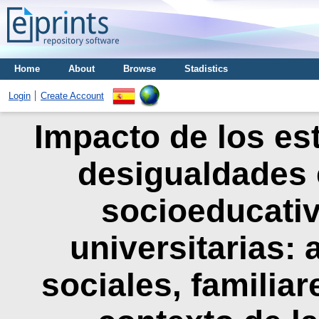
Home
About
Browse
Stadistics
Login
Create Account
Impacto de los es
desigualdades 
socioeducativ
universitarias: 
sociales, familia