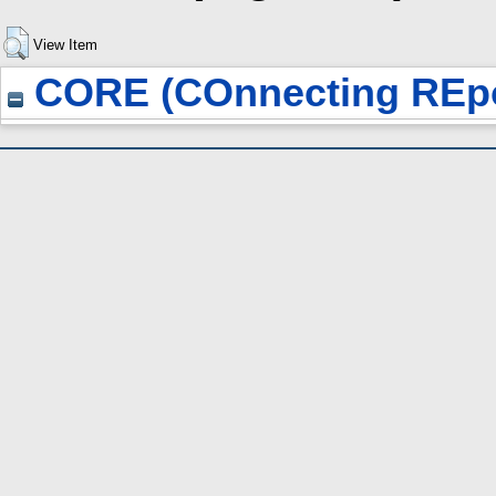
View Item
CORE (COnnecting REpo