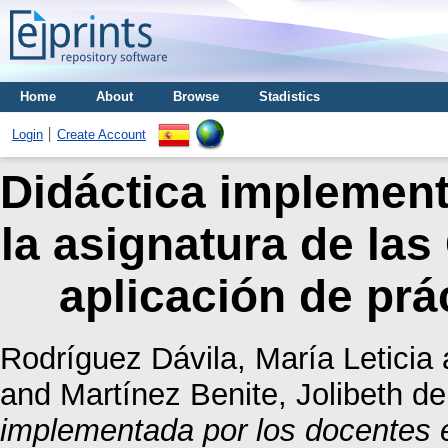
Home
About
Browse
Stadistics
Login
Create Account
Didáctica implement
la asignatura de las
aplicación de prá
Rodríguez Dávila, María Leticia
and
Martínez Benite, Jolibeth d
implementada por los docentes e