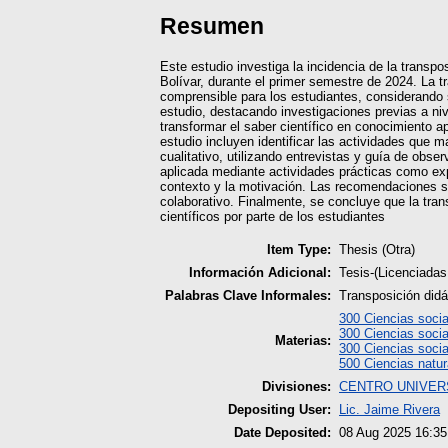
Resumen
Este estudio investiga la incidencia de la transp
Bolívar, durante el primer semestre de 2024. La tr
comprensible para los estudiantes, considerando 
estudio, destacando investigaciones previas a nive
transformar el saber científico en conocimiento ap
estudio incluyen identificar las actividades que m
cualitativo, utilizando entrevistas y guía de obse
aplicada mediante actividades prácticas como exp
contexto y la motivación. Las recomendaciones su
colaborativo. Finalmente, se concluye que la tran
científicos por parte de los estudiantes
Item Type:
Thesis (Otra)
Información Adicional:
Tesis-(Licenciadas
Palabras Clave Informales:
Transposición didá
300 Ciencias socia
300 Ciencias socia
Materias:
300 Ciencias socia
500 Ciencias natu
Divisiones:
CENTRO UNIVERS
Depositing User:
Lic. Jaime Rivera
Date Deposited:
08 Aug 2025 16:35