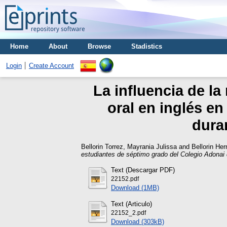
Home
About
Browse
Stadistics
Login
Create Account
La influencia de la
oral en inglés e
dura
Bellorin Torrez, Mayrania Julissa
and
Bellorin He
estudiantes de séptimo grado del Colegio Adonai
Text (Descargar PDF)
22152.pdf
Download (1MB)
Text (Articulo)
22152_2.pdf
Download (303kB)