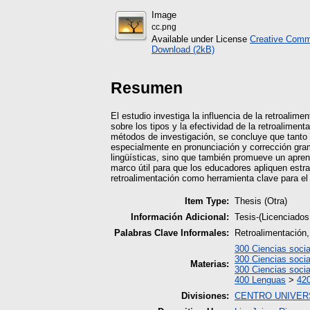
Image
cc.png
Available under License
Creative Commo
Download (2kB)
Resumen
El estudio investiga la influencia de la retroalim
sobre los tipos y la efectividad de la retroalimen
métodos de investigación, se concluye que tanto l
especialmente en pronunciación y corrección gram
lingüísticas, sino que también promueve un apren
marco útil para que los educadores apliquen estr
retroalimentación como herramienta clave para el
Item Type:
Thesis (Otra)
Información Adicional:
Tesis-(Licenciados
Palabras Clave Informales:
Retroalimentación,
300 Ciencias socia
300 Ciencias socia
Materias:
300 Ciencias socia
400 Lenguas
>
420
Divisiones:
CENTRO UNIVERS