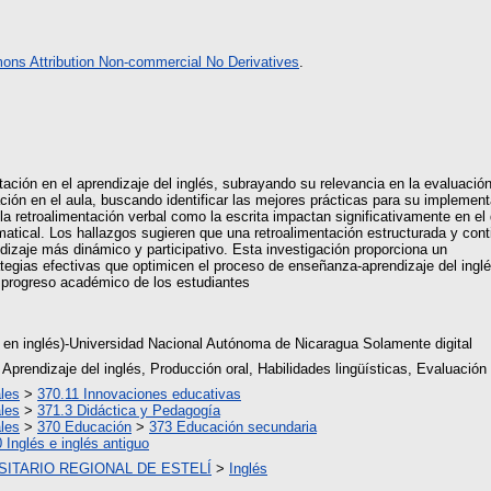
ns Attribution Non-commercial No Derivatives
.
entación en el aprendizaje del inglés, subrayando su relevancia en la evaluaci
tación en el aula, buscando identificar las mejores prácticas para su implementa
a retroalimentación verbal como la escrita impactan significativamente en el d
atical. Los hallazgos sugieren que una retroalimentación estructurada y con
dizaje más dinámico y participativo. Esta investigación proporciona un
ategias efectivas que optimicen el proceso de enseñanza-aprendizaje del inglé
 progreso académico de los estudiantes
 en inglés)-Universidad Nacional Autónoma de Nicaragua Solamente digital
 Aprendizaje del inglés, Producción oral, Habilidades lingüísticas, Evaluación
les
>
370.11 Innovaciones educativas
les
>
371.3 Didáctica y Pedagogía
les
>
370 Educación
>
373 Educación secundaria
 Inglés e inglés antiguo
ITARIO REGIONAL DE ESTELÍ
>
Inglés