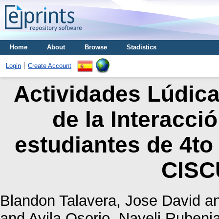
Home
About
Browse
Stadistics
Login
Create Account
Actividades Lúdica
de la Interacció
estudiantes de 4to 
CISC
Blandon Talavera, Jose David
a
and
Avila Osorio, Nayeli Rubeni