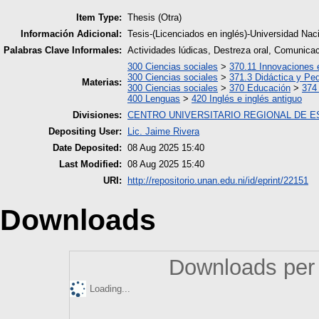
Item Type:
Thesis (Otra)
Información Adicional:
Tesis-(Licenciados en inglés)-Universidad Na
Palabras Clave Informales:
Actividades lúdicas, Destreza oral, Comunicac
300 Ciencias sociales
>
370.11 Innovaciones 
300 Ciencias sociales
>
371.3 Didáctica y Pe
Materias:
300 Ciencias sociales
>
370 Educación
>
374
400 Lenguas
>
420 Inglés e inglés antiguo
Divisiones:
CENTRO UNIVERSITARIO REGIONAL DE E
Depositing User:
Lic. Jaime Rivera
Date Deposited:
08 Aug 2025 15:40
Last Modified:
08 Aug 2025 15:40
URI:
http://repositorio.unan.edu.ni/id/eprint/22151
Downloads
Downloads per 
Loading...