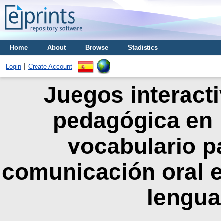
Home
About
Browse
Stadistics
Login
Create Account
Juegos interact
pedagógica en 
vocabulario pa
comunicación oral e
lengua