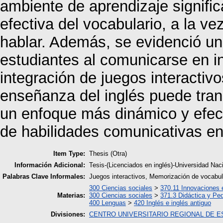
ambiente de aprendizaje signifi
efectiva del vocabulario, a la ve
hablar. Además, se evidenció un
estudiantes al comunicarse en in
integración de juegos interactiv
enseñanza del inglés puede tran
un enfoque más dinámico y efecti
de habilidades comunicativas en
Item Type:
Thesis (Otra)
Información Adicional:
Tesis-(Licenciados en inglés)-Universidad Na
Palabras Clave Informales:
Juegos interactivos, Memorización de vocabul
300 Ciencias sociales
>
370.11 Innovaciones 
Materias:
300 Ciencias sociales
>
371.3 Didáctica y Pe
400 Lenguas
>
420 Inglés e inglés antiguo
Divisiones:
CENTRO UNIVERSITARIO REGIONAL DE E