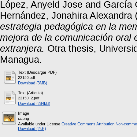
López, Anyeld Jose
and
García 
Hernández, Jonahira Alexandra
estrategia pedagógica en la mem
mejora de la comunicación oral 
extranjera.
Otra thesis, Univers
Managua.
Text (Descargar PDF)
22150.pdf
Download (3MB)
Text (Articulo)
22150_2.pdf
Download (284kB)
Image
cc.png
Available under License
Creative Commons Attribution Non-commer
Download (2kB)