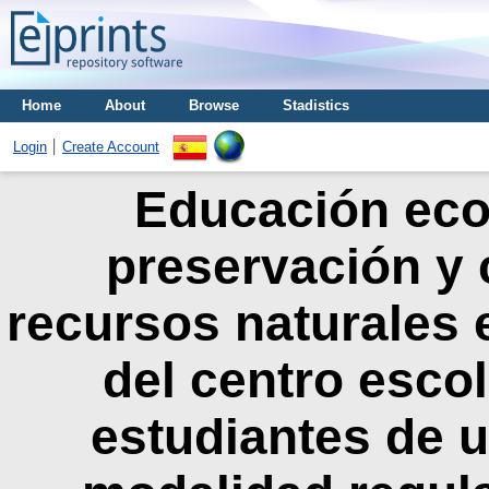
Home
About
Browse
Stadistics
Login
Create Account
Educación ecol
preservación y 
recursos naturales 
del centro esco
estudiantes de 