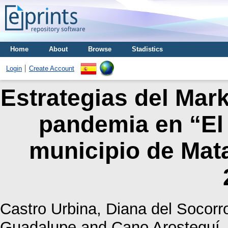
Home
About
Browse
Stadistics
Login
Create Account
Estrategias del Mar
pandemia en “El
municipio de Mata
Castro Urbina, Diana del Socorr
Guadalupe
and
Cano Arosteguí,