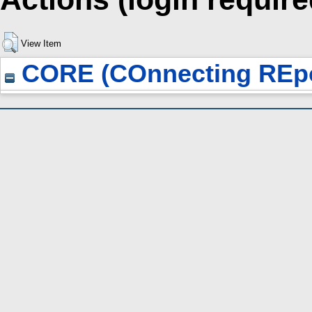
View Item
CORE (COnnecting REpo