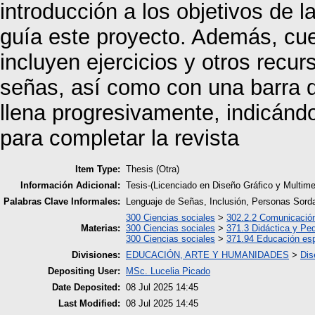
introducción a los objetivos de l
guía este proyecto. Además, cu
incluyen ejercicios y otros recu
señas, así como con una barra d
llena progresivamente, indicándo
para completar la revista
Item Type:
Thesis (Otra)
Información Adicional:
Tesis-(Licenciado en Diseño Gráfico y Multim
Palabras Clave Informales:
Lenguaje de Señas, Inclusión, Personas Sord
300 Ciencias sociales
>
302.2.2 Comunicació
Materias:
300 Ciencias sociales
>
371.3 Didáctica y Pe
300 Ciencias sociales
>
371.94 Educación esp
Divisiones:
EDUCACIÓN, ARTE Y HUMANIDADES
>
Dis
Depositing User:
MSc. Lucelia Picado
Date Deposited:
08 Jul 2025 14:45
Last Modified:
08 Jul 2025 14:45