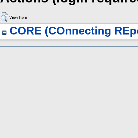
View Item
CORE (COnnecting REpo