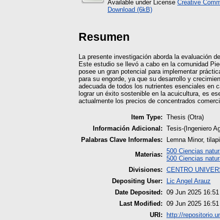
Available under License
Creative Commo
Download (6kB)
Resumen
La presente investigación aborda la evaluación de
Este estudio se llevó a cabo en la comunidad Pie
posee un gran potencial para implementar práctic
para su engorde, ya que su desarrollo y crecimien
adecuada de todos los nutrientes esenciales en ca
lograr un éxito sostenible en la acuicultura, es e
actualmente los precios de concentrados comercia
Item Type:
Thesis (Otra)
Información Adicional:
Tesis-(Ingeniero A
Palabras Clave Informales:
Lemna Minor, tilap
500 Ciencias natu
Materias:
500 Ciencias natu
Divisiones:
CENTRO UNIVER
Depositing User:
Lic Angel Arauz
Date Deposited:
09 Jun 2025 16:51
Last Modified:
09 Jun 2025 16:51
URI:
http://repositorio.