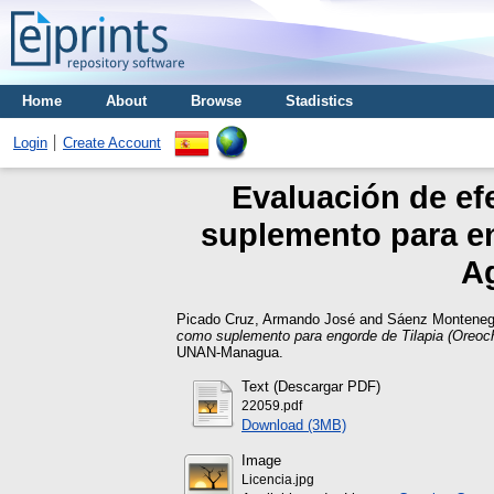
Home
About
Browse
Stadistics
Login
Create Account
Evaluación de ef
suplemento para en
Ag
Picado Cruz, Armando José
and
Sáenz Montenegr
como suplemento para engorde de Tilapia (Oreochr
UNAN-Managua.
Text (Descargar PDF)
22059.pdf
Download (3MB)
Image
Licencia.jpg