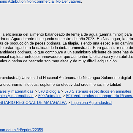
ns Attribution Non-commercial No Derivatives
.
 la eficiencia del alimento balanceado de lenteja de agua (Lemna minor) para e
dra de Agua durante el segundo semestre del año 2023. En Nicaragua, la cría
as de producción de peces óptimas. La tilapia, siendo una especie no carnívo
to están ligados a la calidad de la dieta suministrada. Para garantizar este d
ntidades óptimas, lo que contribuye a un suministro eficiente de proteínas d
sencial explorar enfoques innovadores que aumenten la eficiencia y rentabilida
les o harina de pescado son muy altos y de muy difícil adquisición
groindustrial)-Universidad Nacional Autónoma de Nicaragua Solamente digital
ia orechromis niloticus, suplemento efectividad crecimiento, mortalidad
rales y matemáticas
>
570 Biología
>
573 Sistemas específicos en animales
rales y matemáticas
>
590 Animales
>
597 Vertebrados de sangre fría Pisces
SITARIO REGIONAL DE MATAGALPA
>
Ingenieria Agroindustrial
unan.edu.ni/id/eprint/22059