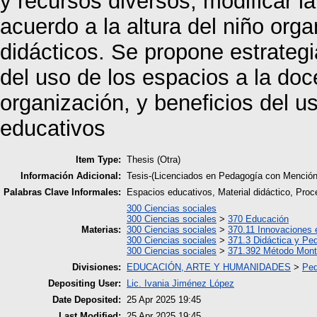
y recursos diversos, modificar la
acuerdo a la altura del niño orga
didácticos. Se propone estrateg
del uso de los espacios a la doc
organización, y beneficios del 
educativos
Item Type:
Thesis (Otra)
Información Adicional:
Tesis-(Licenciados en Pedagogía con Mención 
Palabras Clave Informales:
Espacios educativos, Material didáctico, Pro
300 Ciencias sociales
300 Ciencias sociales
>
370 Educación
Materias:
300 Ciencias sociales
>
370.11 Innovaciones 
300 Ciencias sociales
>
371.3 Didáctica y Pe
300 Ciencias sociales
>
371.392 Método Mont
Divisiones:
EDUCACIÓN, ARTE Y HUMANIDADES
>
Ped
Depositing User:
Lic. Ivania Jiménez López
Date Deposited:
25 Apr 2025 19:45
Last Modified:
25 Apr 2025 19:45