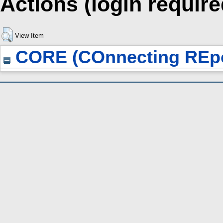
Actions (login require
View Item
CORE (COnnecting REpo