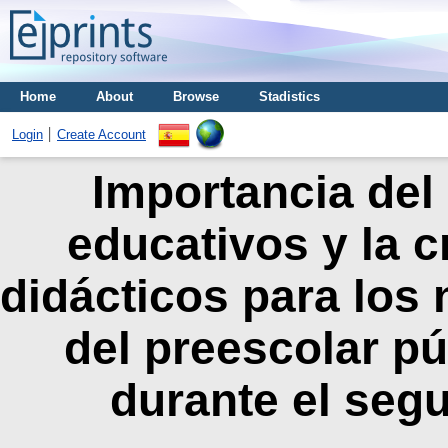
Home
About
Browse
Stadistics
Login
Create Account
Importancia del
educativos y la c
didácticos para los n
del preescolar pú
durante el seg