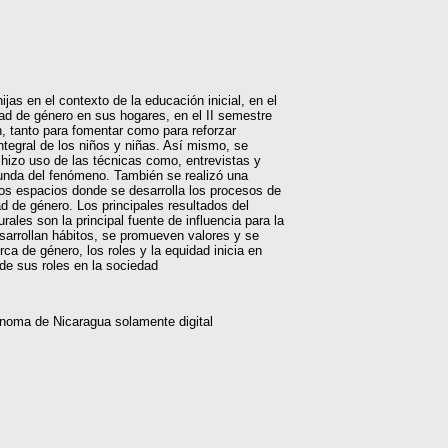
jas en el contexto de la educación inicial, en el
dad de género en sus hogares, en el II semestre
an, tanto para fomentar como para reforzar
ntegral de los niños y niñas. Así mismo, se
 hizo uso de las técnicas como, entrevistas y
funda del fenómeno. También se realizó una
 los espacios donde se desarrolla los procesos de
d de género. Los principales resultados del
rales son la principal fuente de influencia para la
sarrollan hábitos, se promueven valores y se
ca de género, los roles y la equidad inicia en
 de sus roles en la sociedad
ónoma de Nicaragua solamente digital