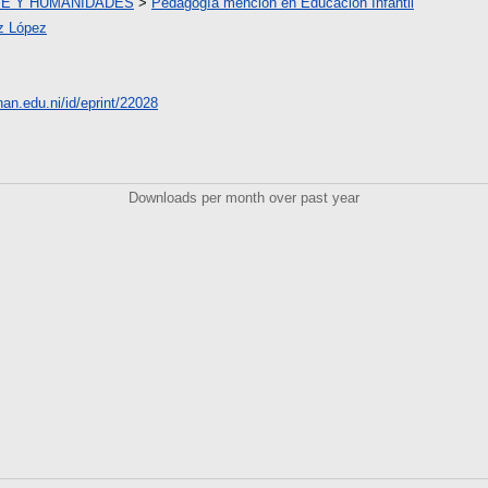
TE Y HUMANIDADES
>
Pedagogía mención en Educación Infantil
ez López
unan.edu.ni/id/eprint/22028
Downloads per month over past year