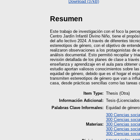
Download (37kB)
Resumen
Este trabajo de investigación con el foco la perce
Centro Jardín Infantil Divino Niño, tiene el prop
del año lectivo 2024. A través de diferentes técni
estereotipos de género, con el objetivo de entend
realizaron observaciones a los protagonistas de e
análisis documental. Esto permitió recopilar y t
revisión detallada de los planes de clase a travé
enseñanza y aprendizaje en el aula para obtener u
estudio aportan valiosos conocimientos sobre las d
equidad de género, debido que es el hogar el esp
transmiten estereotipos de género que van a influ
casa, desde prácticas sencillas como las tareas d
Item Type:
Thesis (Otra)
Información Adicional:
Tesis-(Licenciado
Palabras Clave Informales:
Equidad de género,
300 Ciencias socia
300 Ciencias socia
Materias:
300 Ciencias socia
300 Ciencias socia
300 Ciencias socia