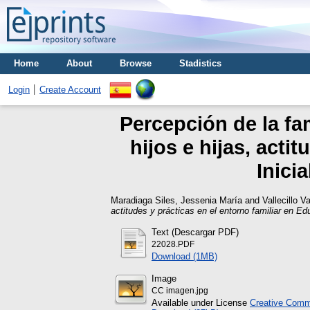
Home
About
Browse
Stadistics
Login
Create Account
Percepción de la fa
hijos e hijas, acti
Inici
Maradiaga Siles, Jessenia María
and
Vallecillo 
actitudes y prácticas en el entorno familiar en Edu
Text (Descargar PDF)
22028.PDF
Download (1MB)
Image
CC imagen.jpg
Available under License
Creative Commo