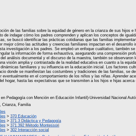
pción de las familias sobre la equidad de género en la crianza de sus hijos e hi
ósito de indagar cómo los padres comprenden y aplican los conceptos de igual
cas, se buscó identificar las prácticas cotidianas que las familias implement
er mejor cómo las actitudes y creencias familiares impactan en el desarrollo i
sta investigación a los padres. Se empleó un enfoque cualitativo, también se
riangular la información de forma exhaustiva, asegurando una comprensión pro
s del análisis documental y el discurso de la maestra, también se observaron
na visión amplia y contrastada de la realidad educativa en cuanto a la equida
inámicas familiares y su influencia en la educación inicial. Los factores cultu
acio donde se manifiestan las costumbres y tradiciones de las familias, se de
ir eventualmente en el comportamiento de los niños y las niñas. Aprender acer
el hogar, hasta las expectativas que se transmiten a los hijos e hijas acerca
s en Pedagogía con Mención en Educación Infantil)-Universidad Nacional Aut
 Crianza, Familia
les
les
>
370 Educación
les
>
371.3 Didáctica y Pedagogía
les
>
371.392 Método Montessori
les
>
302 Interacción social