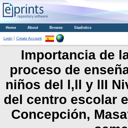
Home
About
Browse
Stadistics
Login
Create Account
Importancia de la
proceso de enseña
niños del l,ll y lII 
del centro escolar 
Concepción, Masa