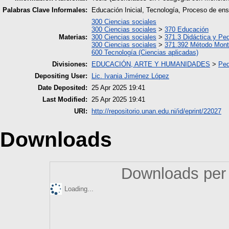
Palabras Clave Informales:
Educación Inicial, Tecnología, Proceso de en
300 Ciencias sociales
300 Ciencias sociales
>
370 Educación
Materias:
300 Ciencias sociales
>
371.3 Didáctica y Pe
300 Ciencias sociales
>
371.392 Método Mont
600 Tecnología (Ciencias aplicadas)
Divisiones:
EDUCACIÓN, ARTE Y HUMANIDADES
>
Ped
Depositing User:
Lic. Ivania Jiménez López
Date Deposited:
25 Apr 2025 19:41
Last Modified:
25 Apr 2025 19:41
URI:
http://repositorio.unan.edu.ni/id/eprint/22027
Downloads
Downloads per 
Loading...