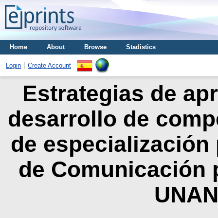
Home
About
Browse
Stadistics
Login
Create Account
Estrategias de apr
desarrollo de compe
de especialización 
de Comunicación pa
UNAN