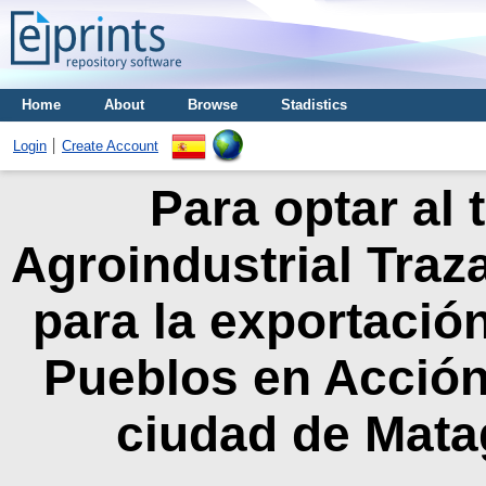
Home
About
Browse
Stadistics
Login
Create Account
Para optar al 
Agroindustrial Traz
para la exportació
Pueblos en Acción
ciudad de Mata