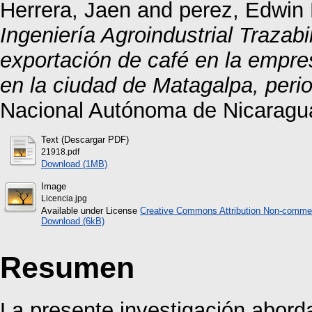
Herrera, Jaen
and
perez, Edwin 
Ingeniería Agroindustrial Trazabi
exportación de café en la empr
en la ciudad de Matagalpa, peri
Nacional Autónoma de Nicaragu
Text (Descargar PDF)
21918.pdf
Download (1MB)
Image
Licencia.jpg
Available under License
Creative Commons Attribution Non-commer
Download (6kB)
Resumen
La presente investigación aborda