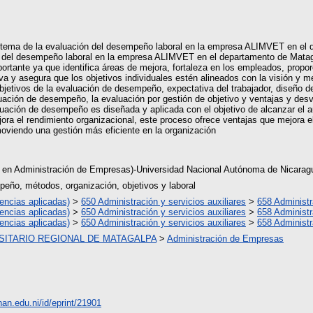
 sistema de la evaluación del desempeño laboral en la empresa ALIMVET en el
n del desempeño laboral en la empresa ALIMVET en el departamento de Matag
ortante ya que identifica áreas de mejora, fortaleza en los empleados, propor
tiva y asegura que los objetivos individuales estén alineados con la visión y 
jetivos de la evaluación de desempeño, expectativa del trabajador, diseño de
ción de desempeño, la evaluación por gestión de objetivo y ventajas y desv
uación de desempeño es diseñada y aplicada con el objetivo de alcanzar el au
ra el rendimiento organizacional, este proceso ofrece ventajas que mejora el
oviendo una gestión más eficiente en la organización
s en Administración de Empresas)-Universidad Nacional Autónoma de Nicaragu
eño, métodos, organización, objetivos y laboral
encias aplicadas)
>
650 Administración y servicios auxiliares
>
658 Administ
encias aplicadas)
>
650 Administración y servicios auxiliares
>
658 Administ
encias aplicadas)
>
650 Administración y servicios auxiliares
>
658 Administ
SITARIO REGIONAL DE MATAGALPA
>
Administración de Empresas
unan.edu.ni/id/eprint/21901