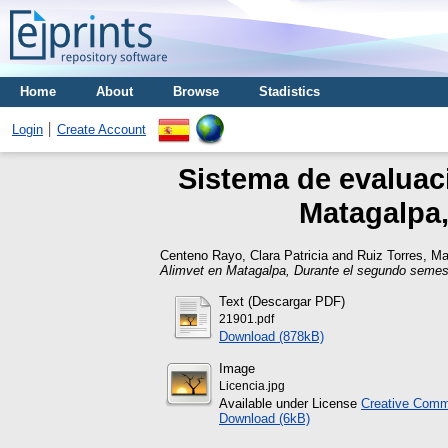
Home
About
Browse
Stadistics
Login
Create Account
Sistema de evaluac
Matagalpa,
Centeno Rayo, Clara Patricia
and
Ruiz Torres, M
Alimvet en Matagalpa, Durante el segundo semest
Text (Descargar PDF)
21901.pdf
Download (878kB)
Image
Licencia.jpg
Available under License
Creative Commo
Download (6kB)