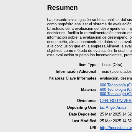
Resumen
La presente investigación se titula análisis del
como propósito analizar el sistema de evaluació
El estudio de la evaluación del desempeño es imp
decisiones, facilita la retroalimentación construc
información sobre la evaluación de desempeño, ob
desempeño, almacenamiento de datos de la evalua
a la conclusión que en la empresa Alimvet la eval
objetivos como método de evaluación, lo cual mejo
esta evaluación superan los inconvenientes, prom
Item Type:
Thesis (Otra)
Información Adicional:
Tesis-(Licenciado
Palabras Clave Informales:
evaluación, desemp
600 Tecnología (Ci
Materias:
600 Tecnología (Ci
600 Tecnología (Ci
Divisiones:
CENTRO UNIVER
Depositing User:
Lic Angel Arauz
Date Deposited:
25 Mar 2025 14:52
Last Modified:
25 Mar 2025 14:52
URI:
http://repositorio.