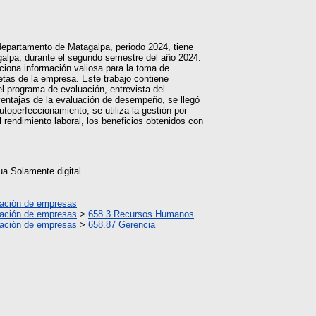
 departamento de Matagalpa, periodo 2024, tiene
alpa, durante el segundo semestre del año 2024.
ciona información valiosa para la toma de
metas de la empresa. Este trabajo contiene
l programa de evaluación, entrevista del
entajas de la evaluación de desempeño, se llegó
toperfeccionamiento, se utiliza la gestión por
 rendimiento laboral, los beneficios obtenidos con
a Solamente digital
ración de empresas
ración de empresas
>
658.3 Recursos Humanos
ración de empresas
>
658.87 Gerencia