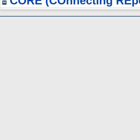
CORE (COnnecting REpo