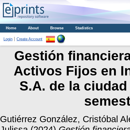
Home
About
Browse
Stadistics
Login
Create Account
Gestión financiera
Activos Fijos en I
S.A. de la ciudad
semest
Gutiérrez González, Cristóbal Al
Julissa
(2024)
Gestión financiera