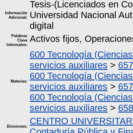
Tesis-(Licenciados en Co
Universidad Nacional A
Información
Adicional:
digital
Palabras
Activos fijos, Operacione
Clave
Informales:
600 Tecnología (Ciencias
servicios auxiliares
>
657
600 Tecnología (Ciencias
Materias:
servicios auxiliares
>
657
600 Tecnología (Ciencias
servicios auxiliares
>
658
CENTRO UNIVERSITAR
Divisiones:
Contaduría Pública y Fi