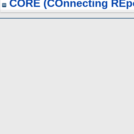
CORE (COnnecting REpo