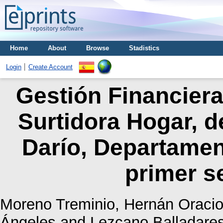
Home
About
Browse
Stadistics
Login
Create Account
Gestión Financiera 
Surtidora Hogar, d
Darío, Departamen
primer s
Moreno Treminio, Hernán Oraci
Ángeles
and
Lezcano Balladare