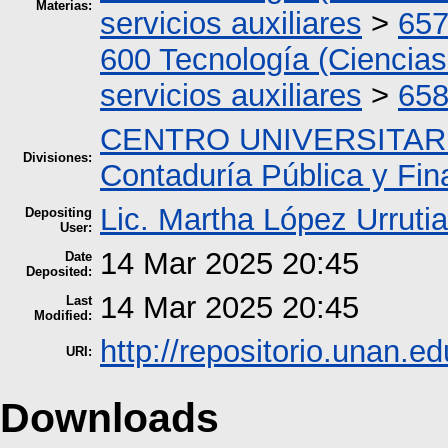
Materias:
servicios auxiliares
>
657
600 Tecnología (Ciencias
servicios auxiliares
>
658
CENTRO UNIVERSITAR
Divisiones:
Contaduría Pública y Fi
Lic. Martha López Urrutia
Depositing
User:
14 Mar 2025 20:45
Date
Deposited:
14 Mar 2025 20:45
Last
Modified:
http://repositorio.unan.ed
URI:
Downloads