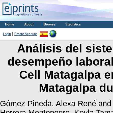
Home
About
Browse
Stadistics
Login
Create Account
Análisis del sist
desempeño laboral
Cell Matagalpa e
Matagalpa du
Gómez Pineda, Alexa René
an
Herrera Montenegro, Keyla Tam