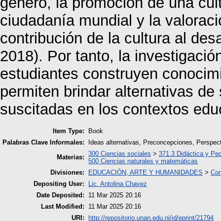
género, la promoción de una cult
ciudadanía mundial y la valoració
contribución de la cultura al des
2018). Por tanto, la investigaci
estudiantes construyen conocimi
permiten brindar alternativas de
suscitadas en los contextos edu
Item Type:
Book
Palabras Clave Informales:
Ideas alternativas, Preconcepciones, Perspec
300 Ciencias sociales
>
371.3 Didáctica y Pe
Materias:
500 Ciencias naturales y matemáticas
Divisiones:
EDUCACIÓN, ARTE Y HUMANIDADES
>
Con
Depositing User:
Lic. Antolina Chavez
Date Deposited:
11 Mar 2025 20:16
Last Modified:
11 Mar 2025 20:16
URI:
http://repositorio.unan.edu.ni/id/eprint/21794