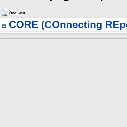
View Item
CORE (COnnecting REpo