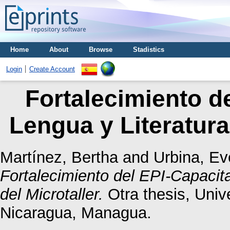
Home
About
Browse
Stadistics
Login
Create Account
Fortalecimiento d
Lengua y Literatura 
Martínez, Bertha
and
Urbina, Ev
Fortalecimiento del EPI-Capacita
del Microtaller.
Otra thesis, Uni
Nicaragua, Managua.