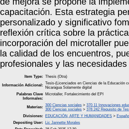
de mejora se propone la impleme
capacitación. Esta estrategia p
personalizado y significativo fom
reflexión crítica sobre la práctic
incorporación del microtaller pu
la calidad de los encuentros, pu
profesionales y las necesidades
Item Type:
Thesis (Otra)
Tesis-(Licenciados en Ciencias de la Educación 
Información Adicional:
Nicaragua Solamente digital
Palabras Clave
Microtaller, Fortalecimiento del EPI
Informales:
300 Ciencias sociales
>
370.11 Innovaciones edu
Materias:
300 Ciencias sociales
>
378.242 Requisito de Tes
Divisiones:
EDUCACIÓN, ARTE Y HUMANIDADES
>
Españo
Depositing User:
Lic Jannette Morales