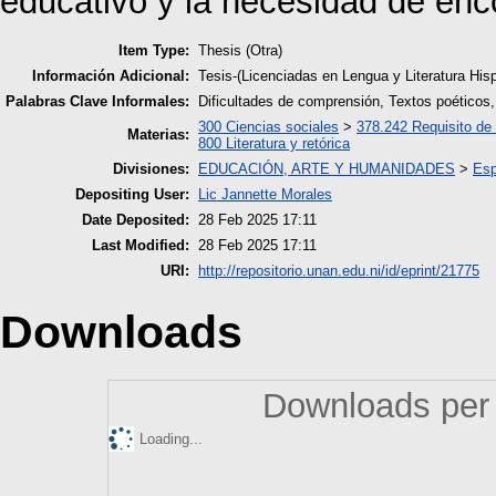
educativo y la necesidad de enc
Item Type:
Thesis (Otra)
Información Adicional:
Tesis-(Licenciadas en Lengua y Literatura Hi
Palabras Clave Informales:
Dificultades de comprensión, Textos poéticos
300 Ciencias sociales
>
378.242 Requisito de
Materias:
800 Literatura y retórica
Divisiones:
EDUCACIÓN, ARTE Y HUMANIDADES
>
Esp
Depositing User:
Lic Jannette Morales
Date Deposited:
28 Feb 2025 17:11
Last Modified:
28 Feb 2025 17:11
URI:
http://repositorio.unan.edu.ni/id/eprint/21775
Downloads
Downloads per 
Loading...