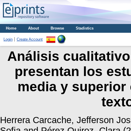
Home
About
Browse
Stadistics
Login
Create Account
Análisis cualitativo
presentan los est
media y superior
text
Herrera Carcache, Jefferson Jo
Sofia
and
Pérez Quiroz, Clara
(2