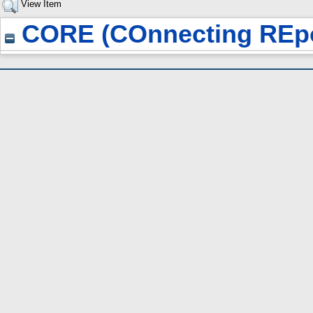
View Item
CORE (COnnecting REpo