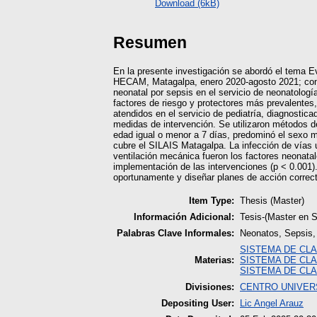
Download (6kB)
Resumen
En la presente investigación se abordó el tema Ev
HECAM, Matagalpa, enero 2020-agosto 2021; con el
neonatal por sepsis en el servicio de neonatologí
factores de riesgo y protectores más prevalentes
atendidos en el servicio de pediatría, diagnostic
medidas de intervención. Se utilizaron métodos d
edad igual o menor a 7 días, predominó el sexo m
cubre el SILAIS Matagalpa. La infección de vías 
ventilación mecánica fueron los factores neonatal
implementación de las intervenciones (p < 0.001). 
oportunamente y diseñar planes de acción correct
Item Type:
Thesis (Master)
Información Adicional:
Tesis-(Master en S
Palabras Clave Informales:
Neonatos, Sepsis, 
SISTEMA DE CLA
Materias:
SISTEMA DE CLA
SISTEMA DE CLA
Divisiones:
CENTRO UNIVER
Depositing User:
Lic Angel Arauz