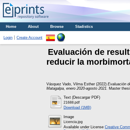
Home
About
Browse
Stadistics
Login
Create Account
Evaluación de resul
reducir la morbimor
Vásquez Vado, Vilma Esther
(2022)
Evaluación d
Matagalpa, enero 2020-agosto 2021.
Master thesi
Text (Descargar PDF)
21688.pdf
Download (1MB)
Image
Licencia.jpg
Available under License
Creative Commo