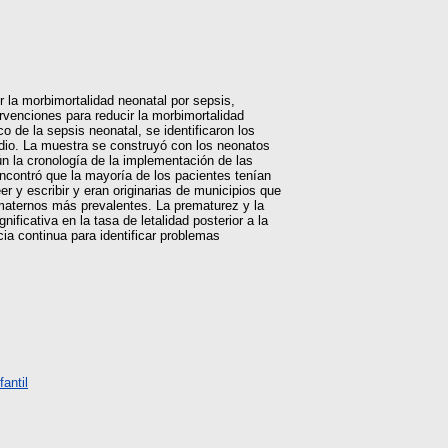
r la morbimortalidad neonatal por sepsis,
rvenciones para reducir la morbimortalidad
 de la sepsis neonatal, se identificaron los
udio. La muestra se construyó con los neonatos
ún la cronología de la implementación de las
ncontró que la mayoría de los pacientes tenían
 y escribir y eran originarias de municipios que
 maternos más prevalentes. La prematurez y la
icativa en la tasa de letalidad posterior a la
cia continua para identificar problemas
antil