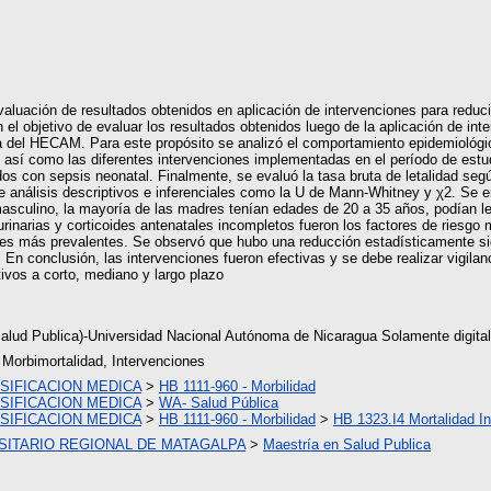
aluación de resultados obtenidos en aplicación de intervenciones para reduci
 objetivo de evaluar los resultados obtenidos luego de la aplicación de inte
a del HECAM. Para este propósito se analizó el comportamiento epidemiológico
, así como las diferentes intervenciones implementadas en el período de est
ados con sepsis neonatal. Finalmente, se evaluó la tasa bruta de letalidad seg
e análisis descriptivos e inferenciales como la U de Mann-Whitney y χ2. Se e
asculino, la mayoría de las madres tenían edades de 20 a 35 años, podían leer
urinarias y corticoides antenatales incompletos fueron los factores de riesgo
es más prevalentes. Se observó que hubo una reducción estadísticamente signif
En conclusión, las intervenciones fueron efectivas y se debe realizar vigilan
ivos a corto, mediano y largo plazo
alud Publica)-Universidad Nacional Autónoma de Nicaragua Solamente digital
Morbimortalidad, Intervenciones
SIFICACION MEDICA
>
HB 1111-960 - Morbilidad
SIFICACION MEDICA
>
WA- Salud Pública
SIFICACION MEDICA
>
HB 1111-960 - Morbilidad
>
HB 1323.I4 Mortalidad Inf
SITARIO REGIONAL DE MATAGALPA
>
Maestría en Salud Publica