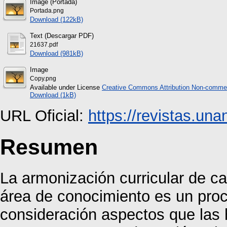
Image (Portada)
Portada.png
Download (122kB)
Text (Descargar PDF)
21637.pdf
Download (981kB)
Image
Copy.png
Available under License
Creative Commons Attribution Non-commer
Download (1kB)
URL Oficial:
https://revistas.una
Resumen
La armonización curricular de c
área de conocimiento es un proc
consideración aspectos que las 