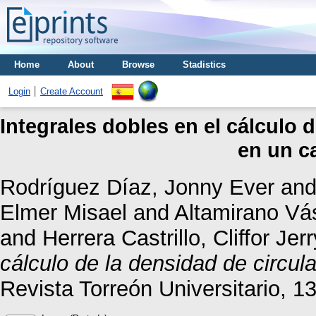
Home
About
Browse
Stadistics
Login
Create Account
Integrales dobles en el cálculo 
en un c
Rodríguez Díaz, Jonny Ever
an
Elmer Misael
and
Altamirano Vá
and
Herrera Castrillo, Cliffor Jerr
cálculo de la densidad de circul
Revista Torreón Universitario, 1