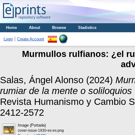
Home
About
Browse
Stadistics
Login
Create Account
Murmullos rulfianos: ¿el r
adv
Salas, Ángel Alonso
(2024)
Murm
rumiar de la mente o soliloquios
Revista Humanismo y Cambio Soc
2412-2572
Image (Portada)
cover-issue-1930-es-es.png