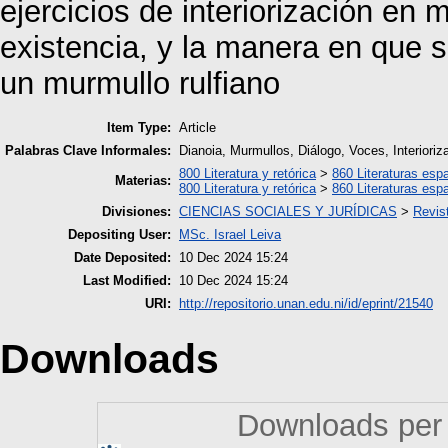
ejercicios de interiorización en
existencia, y la manera en que se
un murmullo rulfiano
Item Type:
Article
Palabras Clave Informales:
Dianoia, Murmullos, Diálogo, Voces, Interioriz
800 Literatura y retórica
>
860 Literaturas esp
Materias:
800 Literatura y retórica
>
860 Literaturas esp
Divisiones:
CIENCIAS SOCIALES Y JURÍDICAS
>
Revist
Depositing User:
MSc. Israel Leiva
Date Deposited:
10 Dec 2024 15:24
Last Modified:
10 Dec 2024 15:24
URI:
http://repositorio.unan.edu.ni/id/eprint/21540
Downloads
Downloads per 