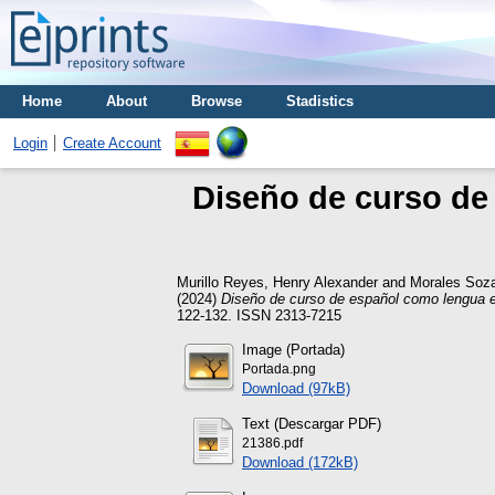
Home
About
Browse
Stadistics
Login
Create Account
Diseño de curso de
Murillo Reyes, Henry Alexander
and
Morales Soza
(2024)
Diseño de curso de español como lengua e
122-132. ISSN 2313-7215
Image (Portada)
Portada.png
Download (97kB)
Text (Descargar PDF)
21386.pdf
Download (172kB)