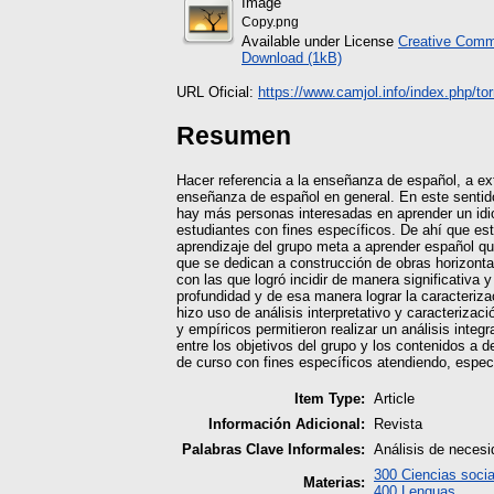
Image
Copy.png
Available under License
Creative Commo
Download (1kB)
URL Oficial:
https://www.camjol.info/index.php/torr
Resumen
Hacer referencia a la enseñanza de español, a ext
enseñanza de español en general. En este senti
hay más personas interesadas en aprender un idio
estudiantes con fines específicos. De ahí que est
aprendizaje del grupo meta a aprender español qu
que se dedican a construcción de obras horizontal
con las que logró incidir de manera significativa 
profundidad y de esa manera lograr la caracteriza
hizo uso de análisis interpretativo y caracteriza
y empíricos permitieron realizar un análisis integ
entre los objetivos del grupo y los contenidos a d
de curso con fines específicos atendiendo, espec
Item Type:
Article
Información Adicional:
Revista
Palabras Clave Informales:
Análisis de neces
300 Ciencias socia
Materias:
400 Lenguas