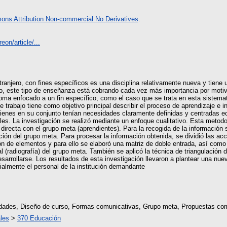
ns Attribution Non-commercial No Derivatives
.
eon/article/...
ranjero, con fines específicos es una disciplina relativamente nueva y tiene u
do, este tipo de enseñanza está cobrando cada vez más importancia por moti
ma enfocado a un fin específico, como el caso que se trata en esta sistemati
e trabajo tiene como objetivo principal describir el proceso de aprendizaje e 
ienes en su conjunto tenían necesidades claramente definidas y centradas e
es. La investigación se realizó mediante un enfoque cualitativo. Esta metodo
y directa con el grupo meta (aprendientes). Para la recogida de la información
ción del grupo meta. Para procesar la información obtenida, se dividió las a
ción de elementos y para ello se elaboró una matriz de doble entrada, así como
ral (radiografía) del grupo meta. También se aplicó la técnica de triangulación
esarrollarse. Los resultados de esta investigación llevaron a plantear una nu
ialmente el personal de la institución demandante
idades, Diseño de curso, Formas comunicativas, Grupo meta, Propuestas co
les
>
370 Educación