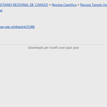
SITARIO REGIONAL DE CARAZO
>
Revista Científica
>
Revista Torreón Uni
ne
unan.edu.ni/id/eprint/21386
Downloads per month over past year