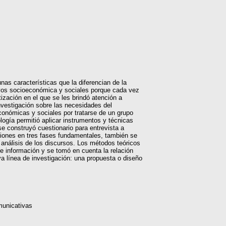
nas características que la diferencian de la
vos socioeconómica y sociales porque cada vez
zación en el que se les brindó atención a
investigación sobre las necesidades del
conómicas y sociales por tratarse de un grupo
logía permitió aplicar instrumentos y técnicas
 se construyó cuestionario para entrevista a
cciones en tres fases fundamentales, también se
 análisis de los discursos. Los métodos teóricos
 de información y se tomó en cuenta la relación
eva línea de investigación: una propuesta o diseño
municativas