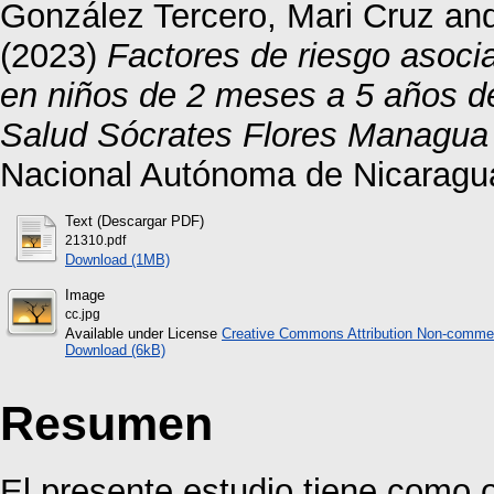
González Tercero, Mari Cruz
an
(2023)
Factores de riesgo asoci
en niños de 2 meses a 5 años d
Salud Sócrates Flores Managua
Nacional Autónoma de Nicaragu
Text (Descargar PDF)
21310.pdf
Download (1MB)
Image
cc.jpg
Available under License
Creative Commons Attribution Non-commer
Download (6kB)
Resumen
El presente estudio tiene como o