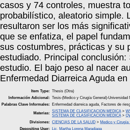
casos y 74 controles, muestra t
probabilístico, aleatorio simple.
resultaron ser los más significat
que se enfatiza, el papel fundame
sus costumbres, prácticas y su p
estudiado. Principal conclusión:
estudio. El bajo peso al nacer a
Enfermedad Diarreica Aguda en 
Item Type:
Thesis (Otra)
Información Adicional:
Tesis-(Medico y Cirugía General)-Universidad
Palabras Clave Informales:
Enfermedad diarreica aguda, Factores de rie
SISTEMA DE CLASIFICACION MEDICA
>
WS
Materias:
SISTEMA DE CLASIFICACION MEDICA
>
QW
Divisiones:
CIENCIAS DE LA SALUD
>
Medico y Cirugía
Depositing User:
Lic. Martha Lorena Maradiaga