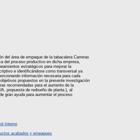
ión del área de empaque de la tabacalera Carreras
ca del proceso productivo en dicha empresa,
ineamientos estratégicos para mejorar la
riptivo e identificándose como transversal ya
oporcionando información necesaria para cada
 objetivos propuestos en la presente investigación
ejoras recomendadas para el aumento de la
A, propuesta de rediseño de planta ), al
 de gran ayuda para aumentar el proceso
ol Interno
ductos acabados y empaques