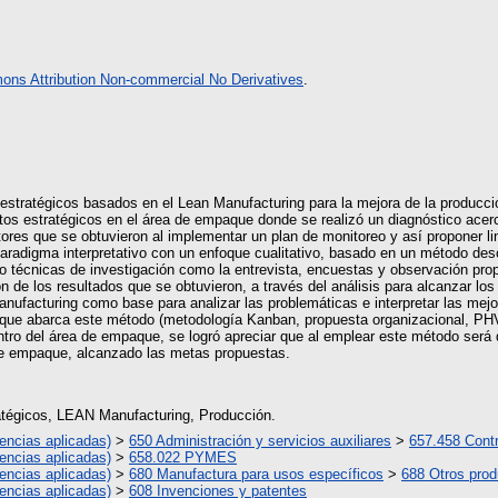
ns Attribution Non-commercial No Derivatives
.
 estratégicos basados en el Lean Manufacturing para la mejora de la producc
tos estratégicos en el área de empaque donde se realizó un diagnóstico acer
ctores que se obtuvieron al implementar un plan de monitoreo y así proponer l
adigma interpretativo con un enfoque cualitativo, basado en un método desc
do técnicas de investigación como la entrevista, encuestas y observación pr
n de los resultados que se obtuvieron, a través del análisis para alcanzar los
 Manufacturing como base para analizar las problemáticas e interpretar las m
s que abarca este método (metodología Kanban, propuesta organizacional, PHV
tro del área de empaque, se logró apreciar que al emplear este método será
 de empaque, alcanzado las metas propuestas.
atégicos, LEAN Manufacturing, Producción.
encias aplicadas)
>
650 Administración y servicios auxiliares
>
657.458 Contr
encias aplicadas)
>
658.022 PYMES
encias aplicadas)
>
680 Manufactura para usos específicos
>
688 Otros pro
encias aplicadas)
>
608 Invenciones y patentes