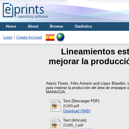
Home
About
Browse
Stadistics
Login
Create Account
Lineamientos est
mejorar la producci
Alaníz Flores, Félix Antonio
and
López Blandón, 
para mejorar la producción del área de empaque d
MANAGUA..
Text (Descargar PDF)
21265.pdf
Download (3MB)
Text (Articulo)
21265_1.pdf