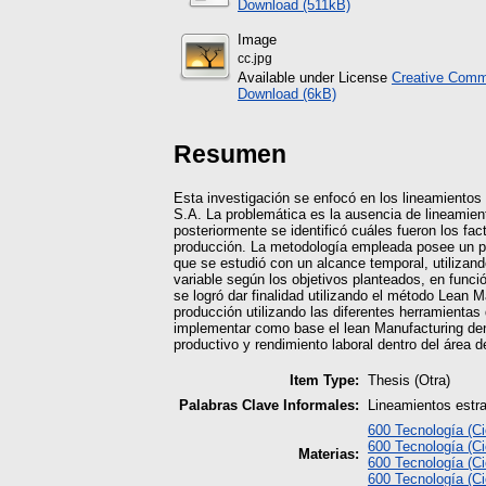
Download (511kB)
Image
cc.jpg
Available under License
Creative Commo
Download (6kB)
Resumen
Esta investigación se enfocó en los lineamientos
S.A. La problemática es la ausencia de lineamien
posteriormente se identificó cuáles fueron los fa
producción. La metodología empleada posee un par
que se estudió con un alcance temporal, utilizan
variable según los objetivos planteados, en funció
se logró dar finalidad utilizando el método Lean
producción utilizando las diferentes herramienta
implementar como base el lean Manufacturing den
productivo y rendimiento laboral dentro del área
Item Type:
Thesis (Otra)
Palabras Clave Informales:
Lineamientos estr
600 Tecnología (Ci
600 Tecnología (Ci
Materias:
600 Tecnología (Ci
600 Tecnología (Ci