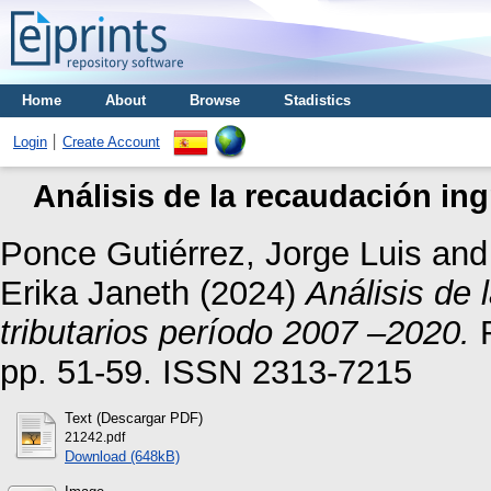
Home
About
Browse
Stadistics
Login
Create Account
Análisis de la recaudación in
Ponce Gutiérrez, Jorge Luis
an
Erika Janeth
(2024)
Análisis de 
tributarios período 2007 –2020.
R
pp. 51-59. ISSN 2313-7215
Text (Descargar PDF)
21242.pdf
Download (648kB)