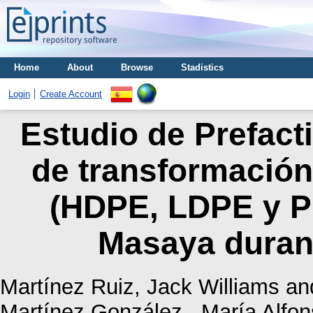
Home
About
Browse
Stadistics
Login
Create Account
Estudio de Prefacti
de transformación
(HDPE, LDPE y PP
Masaya durant
Martínez Ruiz, Jack Williams
an
Martínez González., María Alfon