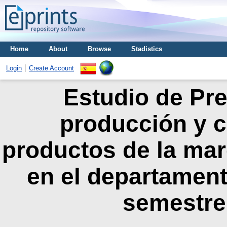
Home
About
Browse
Stadistics
Login
Create Account
Estudio de Pref
producción y c
productos de la mar
en el departamen
semestre