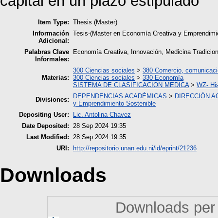
capital en un plazo estipulado
Item Type:
Thesis (Master)
Información
Tesis-(Master en Economía Creativa y Emprendimie
Adicional:
Palabras Clave
Economía Creativa, Innovación, Medicina Tradicion
Informales:
300 Ciencias sociales
>
380 Comercio, comunicacio
Materias:
300 Ciencias sociales
>
330 Economía
SISTEMA DE CLASIFICACION MEDICA
>
WZ- His
DEPENDENCIAS ACADÉMICAS
>
DIRECCIÓN A
Divisiones:
y Emprendimiento Sostenible
Depositing User:
Lic. Antolina Chavez
Date Deposited:
28 Sep 2024 19:35
Last Modified:
28 Sep 2024 19:35
URI:
http://repositorio.unan.edu.ni/id/eprint/21236
Downloads
Downloads per 