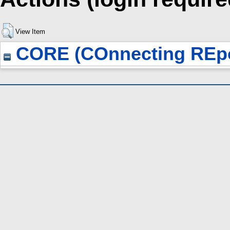
View Item
CORE (COnnecting REpo