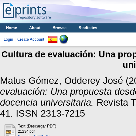
Home
About
Browse
Stadistics
Login
Create Account
Cultura de evaluación: Una prop
uni
Matus Gómez, Odderey José
(2
evaluación: Una propuesta desde
docencia universitaria.
Revista To
41. ISSN 2313-7215
Text (Descargar PDF)
21234.pdf