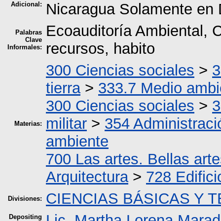
Adicional:
Nicaragua Solamente en D
Ecoauditoría Ambiental, 
Palabras
Clave
recursos, habito
Informales:
300 Ciencias sociales
>
3
tierra
>
333.7 Medio ambi
300 Ciencias sociales
>
3
militar
>
354 Administraci
Materias:
ambiente
700 Las artes. Bellas arte
Arquitectura
>
728 Edifici
CIENCIAS BÁSICAS Y 
Divisiones:
Lic. Martha Lorena Marad
Depositing