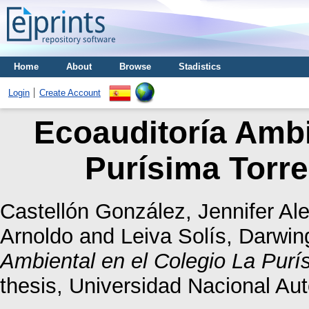
Home
About
Browse
Stadistics
Login
Create Account
Ecoauditoría Ambi
Purísima Torr
Castellón González, Jennifer Al
Arnoldo
and
Leiva Solís, Darwin
Ambiental en el Colegio La Purí
thesis, Universidad Nacional A